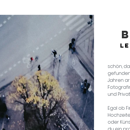
B
L
schön, da
gefunden 
Jahren ar
Fotografi
und Priva
Egal
ob F
Hochzeite
oder Küns
du ein pr