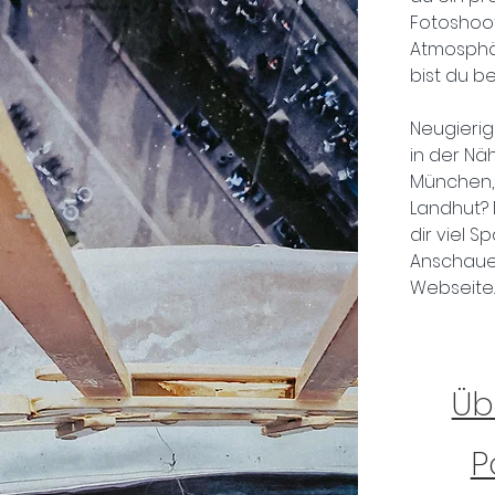
Fotoshoot
Atmosphä
bist du bei
Neugierig
in der Näh
München,
Landhut?
dir viel S
Anschaue
Webseite
Üb
P