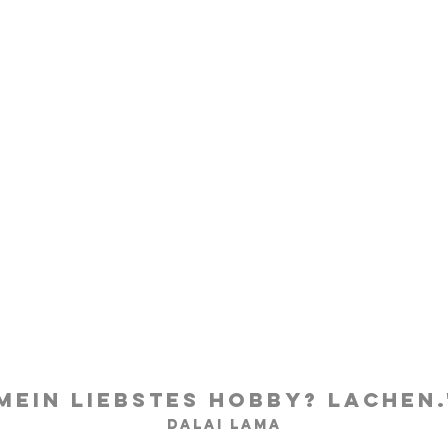
uns das Leben geme
schöner machen
Birte Lebender Fotografie
Mein Liebstes Hobby? LacheN
Dalai Lama