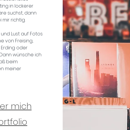
ing in lockerer
re suchst, dann
 mir richtig.
 und Lust auf Fotos
e von Freising,
 Erding oder
 Dann wünsche ich
paß beim
n meiner
.
er mich
ortfolio