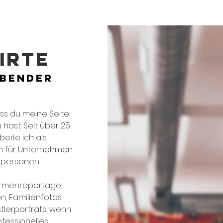
IRTE
ebender
ss du meine Seite
hast. Seit über 25
beite ich als
n für Unternehmen
tpersonen.
irmenreportage,
n, Familienfotos
tlerporträts, wenn
ofessionelles